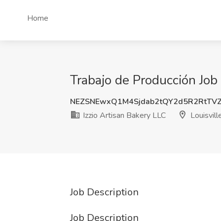
Home
Trabajo de Producción Job 
NEZSNEwxQ1M4Sjdab2tQY2d5R2RtTV
Izzio Artisan Bakery LLC
Louisvill
Job Description
Job Description