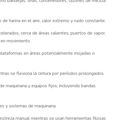
omo bandejas, tinas, contenedores, tazones de mezcla
de harina en el aire, calor extremo y ruido constante.
elerados, cerca de áreas calientes, puertos de vapor,
s en movimiento.
 plataformas en áreas potencialmente mojadas o
ntras se flexiona la cintura por períodos prolongados.
 de maquinaria y equipos fijos, incluyendo bandas
es y sistemas de maquinaria.
destreza manual mientras se usan herramientas filosas